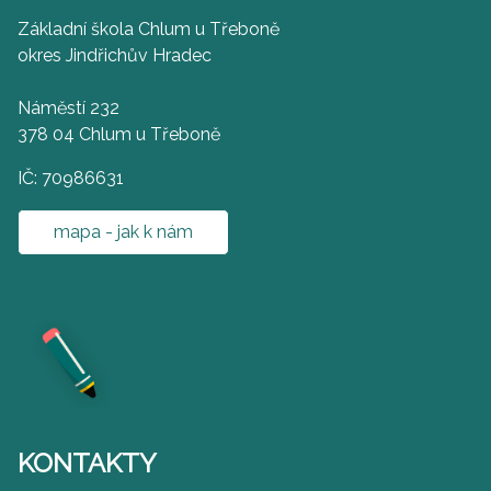
Základní škola Chlum u Třeboně
okres Jindřichův Hradec
Náměstí 232
378 04 Chlum u Třeboně
IČ: 70986631
mapa - jak k nám
KONTAKTY