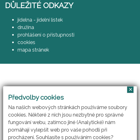
DŮLEŽITÉ ODKAZY
jídelna - jídelní lístek
družina
prohlášení o přístupnosti
cookies
mapa stránek
✕
Vzájemným učením - cool pedagog 21. století
Předvolby cookies
(CZ.1.07/1.3.00/51.0007)
Na našich webových stránkách používáme soubory
cookies. Některé z nich jsou nezbytné pro správné
fungování webu, zatímco jiné (Analytické) nám
pomáhají vylepšit web pro vaše pohodlí při
procházení. Souhlasíte s používáním cookies?