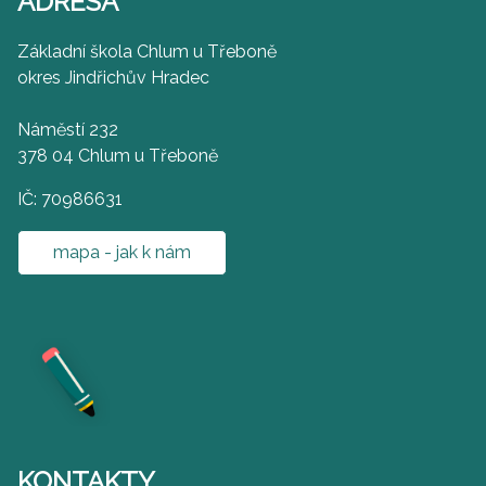
ADRESA
Základní škola Chlum u Třeboně
okres Jindřichův Hradec
Náměstí 232
378 04 Chlum u Třeboně
IČ: 70986631
mapa - jak k nám
KONTAKTY