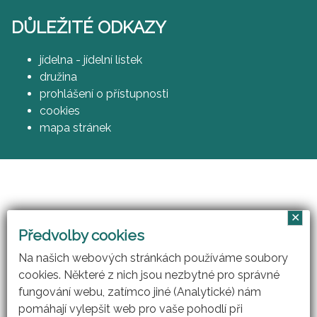
DŮLEŽITÉ ODKAZY
jídelna - jídelní lístek
družina
prohlášení o přístupnosti
cookies
mapa stránek
✕
Vzájemným učením - cool pedagog 21. století
Předvolby cookies
(CZ.1.07/1.3.00/51.0007)
Na našich webových stránkách používáme soubory
cookies. Některé z nich jsou nezbytné pro správné
fungování webu, zatímco jiné (Analytické) nám
pomáhají vylepšit web pro vaše pohodlí při