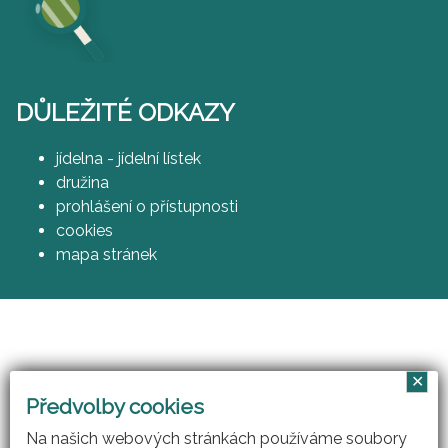
DŮLEŽITÉ ODKAZY
jídelna - jídelní lístek
družina
prohlášení o přístupnosti
cookies
mapa stránek
✕
Vzájemným učením - cool pedagog 21. století
Předvolby cookies
(CZ.1.07/1.3.00/51.0007)
Na našich webových stránkách používáme soubory