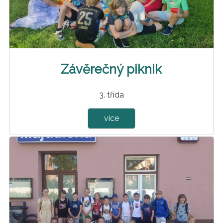
Závěrečný piknik
3. třída
více