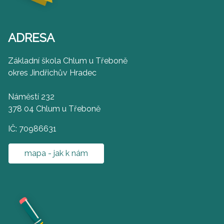
ADRESA
Základní škola Chlum u Třeboně
okres Jindřichův Hradec
Náměstí 232
378 04 Chlum u Třeboně
IČ: 70986631
mapa - jak k nám