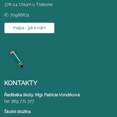
378 04 Chlum u Třeboně
IČ: 70986631
mapa - jak k nám
KONTAKTY
Ředitelka školy: Mgr. Patricie Vondrková
tel: 389 771 377
Školní družina