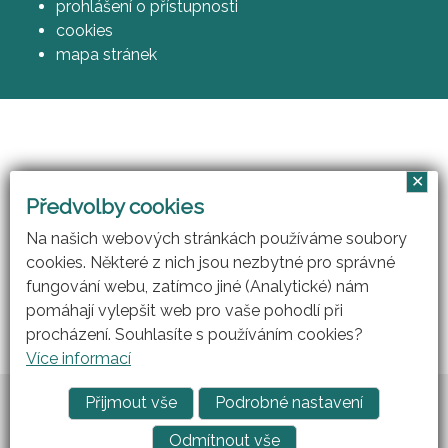
prohlášení o přístupnosti
cookies
mapa stránek
✕
Vzájemným učením - cool pedagog 21. století
Předvolby cookies
(CZ.1.07/1.3.00/51.0007)
Na našich webových stránkách používáme soubory
cookies. Některé z nich jsou nezbytné pro správné
fungování webu, zatímco jiné (Analytické) nám
pomáhají vylepšit web pro vaše pohodlí při
procházení. Souhlasíte s používáním cookies?
Více informací
Vytvořil
ARGON systems
Přijmout vše
Podrobné nastavení
Tvorba webových stránek
RAZ DVA WEB
Odmítnout vše