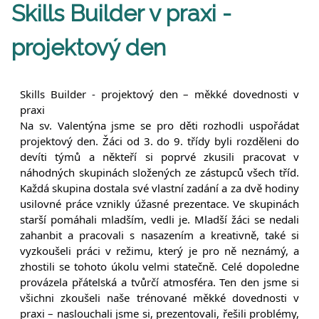
Skills Builder v praxi -
projektový den
Skills Builder - projektový den – měkké dovednosti v
praxi
Na sv. Valentýna jsme se pro děti rozhodli uspořádat
projektový den. Žáci od 3. do 9. třídy byli rozděleni do
devíti týmů a někteří si poprvé zkusili pracovat v
náhodných skupinách složených ze zástupců všech tříd.
Každá skupina dostala své vlastní zadání a za dvě hodiny
usilovné práce vznikly úžasné prezentace. Ve skupinách
starší pomáhali mladším, vedli je. Mladší žáci se nedali
zahanbit a pracovali s nasazením a kreativně, také si
vyzkoušeli práci v režimu, který je pro ně neznámý, a
zhostili se tohoto úkolu velmi statečně. Celé dopoledne
provázela přátelská a tvůrčí atmosféra. Ten den jsme si
všichni zkoušeli naše trénované měkké dovednosti v
praxi – naslouchali jsme si, prezentovali, řešili problémy,