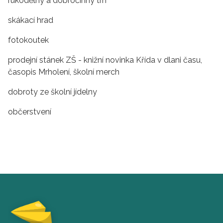
rukodělný a dobročinný trh
skákací hrad
fotokoutek
prodejní stánek ZŠ - knižní novinka Křída v dlani času,
časopis Mrholení, školní merch
dobroty ze školní jídelny
občerstvení