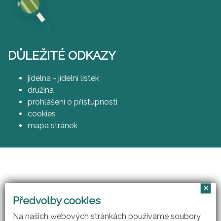
DŮLEŽITÉ ODKAZY
jídelna - jídelní lístek
družina
prohlášení o přístupnosti
cookies
mapa stránek
✕
Vzájemným učením - cool pedagog 21. století
Předvolby cookies
(CZ.1.07/1.3.00/51.0007)
Na našich webových stránkách používáme soubory