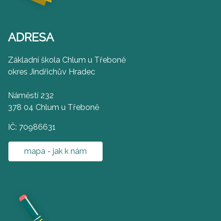
ADRESA
Základní škola Chlum u Třeboně
okres Jindřichův Hradec
Náměstí 232
378 04 Chlum u Třeboně
IČ: 70986631
mapa - jak k nám