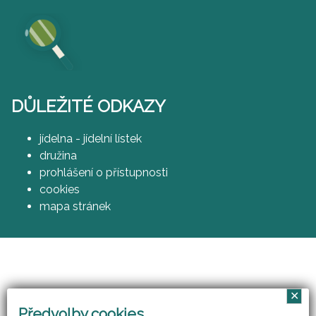
DŮLEŽITÉ ODKAZY
jídelna - jídelní lístek
družina
prohlášení o přístupnosti
cookies
mapa stránek
✕
Vzájemným učením - cool pedagog 21. století
Předvolby cookies
(CZ.1.07/1.3.00/51.0007)