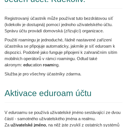
Registrovaný účastník může používat tuto bezdrátovou síť
(kdekoliv je dostupná) pomocí jednoho uživatelského účtu.
Správu účtu provádí domovská (zřizující) organizace.
Použití roamingu je jednoduché, řádně nastavené zařízení
účastníka se připojuje automaticky, jakmile je síť eduroam k
dispozici. Podobně jako funguje připojení k zahraničním sítím
mobilních operátorů v rámci roamingu. Odtud také
akronym:
edu
cation
roam
ing.
Služba je pro všechny účastníky zdarma.
Aktivace eduroam účtu
V
eduroam
u se používá uživatelské jméno sestávající ze dvou
částí - samotného uživatelského jména a realmu.
Za
uživatelské jméno
, na něž jste zvyklí z ostatních systémů