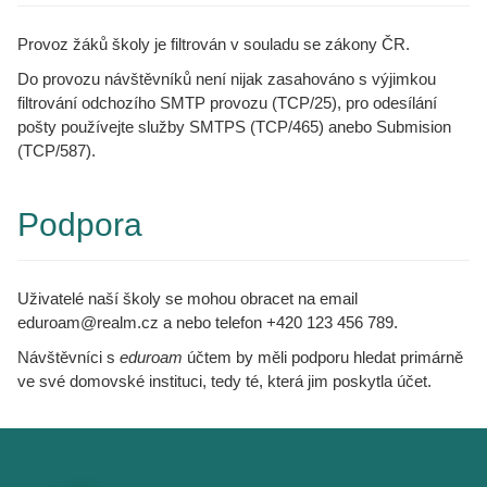
Provoz žáků školy je filtrován v souladu se zákony ČR.
Do provozu návštěvníků není nijak zasahováno s výjimkou
filtrování odchozího SMTP provozu (TCP/25), pro odesílání
pošty používejte služby SMTPS (TCP/465) anebo Submision
(TCP/587).
Podpora
Uživatelé naší školy se mohou obracet na email
eduroam@realm.cz a nebo telefon +420 123 456 789.
Návštěvníci s
eduroam
účtem by měli podporu hledat primárně
ve své domovské instituci, tedy té, která jim poskytla účet.