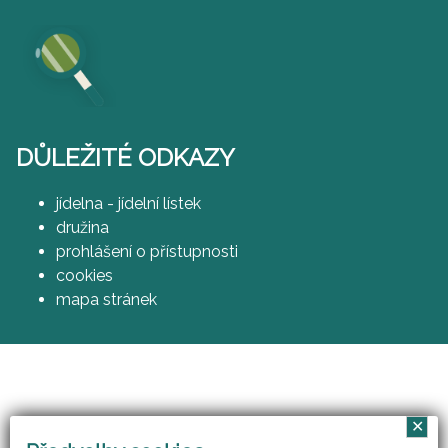
DŮLEŽITÉ ODKAZY
jídelna - jídelní lístek
družina
prohlášení o přístupnosti
cookies
mapa stránek
✕
Vzájemným učením - cool pedagog 21. století