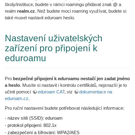
školy/instituce, budete v rámci roamingu přidávat znak
@
a
realm
realm.cz
. Než budete moci roaming využívat, budete si
také muset nastavit eduroam heslo.
Nastavení uživatelských
zařízení pro připojení k
eduroamu
Pro
bezpečné připojení k
eduroam
u nestačí jen zadat jméno
a heslo
. Musíte si nastavit i kontrolu certifikátů, nejsnazší je to
učinit pomocí
eduroam CAT
, viz
dokumentace na
eduroam.cz
.
Pro ruční nastavení budete potřebovat následující informace:
- název sítě (SSID): eduroam
- pr
otokol připojení: 802.1x
- zabezpečení a šifrování: WPA2/AES