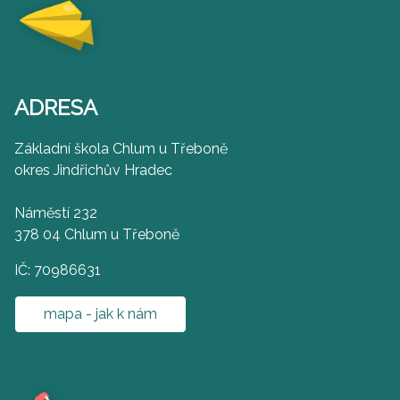
ADRESA
Základní škola Chlum u Třeboně
okres Jindřichův Hradec
Náměstí 232
378 04 Chlum u Třeboně
IČ: 70986631
mapa - jak k nám