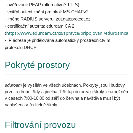
-
ověřování: PEAP (alternativně TTLS)
- vnitřní autentizační protokol: MS-CHAPv2
- jméno RADIUS serveru: zut.gateprotect.cz
- certifikační autorita: eduroam CA 2
https://www.eduroam.cz/cs/spravce/pripojovani/eduroamca2
(
)
- IP adresa je přidělována automaticky prostřednictvím
protokolu DHCP
Pokryté prostory
eduroam
je vysílán ve všech učebnách. Pokryty jsou i budovy
první a druhé třídy a jídelna. Přístup do areálu školy je umožněn
v časech 7:00-16:00 od září do června a návštěva musí být
nahlášena v ředitelně školy.
Filtrování provozu