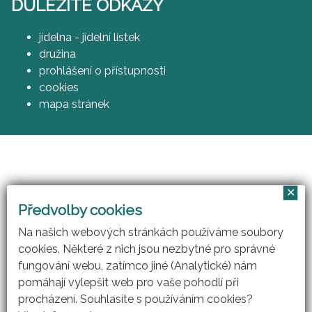
DŮLEŽITÉ ODKAZY
jídelna - jídelní lístek
družina
prohlášení o přístupnosti
cookies
mapa stránek
✕
Vzájemným učením - cool pedagog 21. století
Předvolby cookies
(CZ.1.07/1.3.00/51.0007)
Na našich webových stránkách používáme soubory
cookies. Některé z nich jsou nezbytné pro správné
fungování webu, zatímco jiné (Analytické) nám
pomáhají vylepšit web pro vaše pohodlí při
procházení. Souhlasíte s používáním cookies?