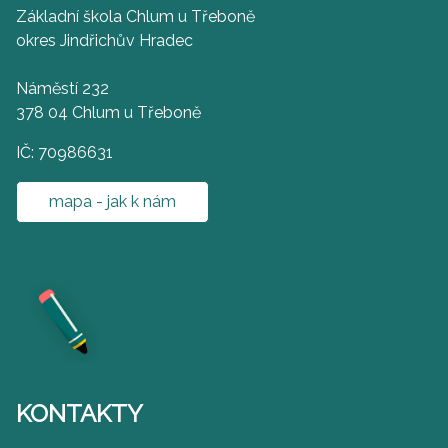
Základní škola Chlum u Třeboně
okres Jindřichův Hradec
Náměstí 232
378 04 Chlum u Třeboně
IČ: 70986631
mapa - jak k nám
KONTAKTY