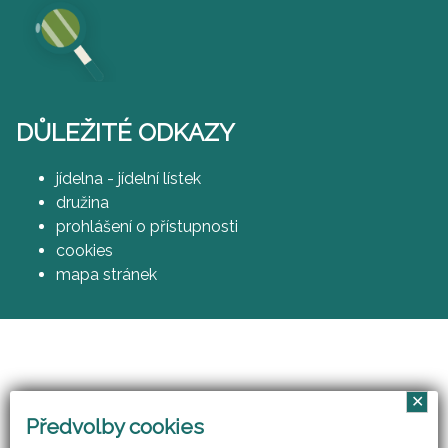
DŮLEŽITÉ ODKAZY
jídelna - jídelní lístek
družina
prohlášení o přístupnosti
cookies
mapa stránek
✕
Vzájemným učením - cool pedagog 21. století
Předvolby cookies
(CZ.1.07/1.3.00/51.0007)