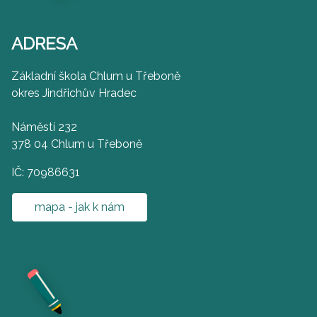
ADRESA
Základní škola Chlum u Třeboně
okres Jindřichův Hradec
Náměstí 232
378 04 Chlum u Třeboně
IČ: 70986631
mapa - jak k nám