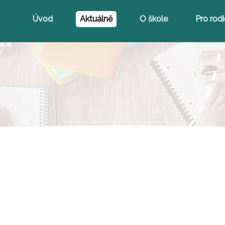
Úvod
Aktuálně
O škole
Pro rod