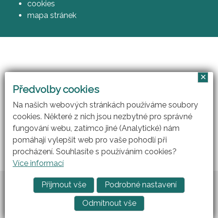
cookies
mapa stránek
✕
Vzájemným učením - cool pedagog 21. století
Předvolby cookies
(CZ.1.07/1.3.00/51.0007)
Na našich webových stránkách používáme soubory
cookies. Některé z nich jsou nezbytné pro správné
fungování webu, zatímco jiné (Analytické) nám
pomáhají vylepšit web pro vaše pohodlí při
procházení. Souhlasíte s používáním cookies?
Více informací
Vytvořil
ARGON systems
Přijmout vše
Podrobné nastavení
Tvorba webových stránek
RAZ DVA WEB
Odmítnout vše
Prohlášení o přístupnosti
|
Cookies