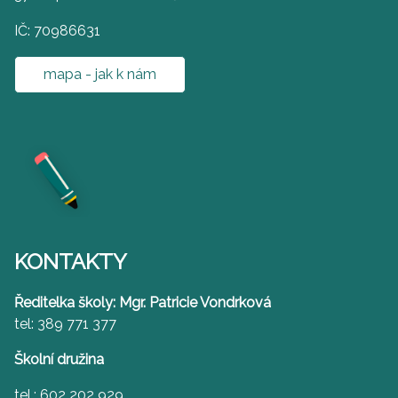
IČ: 70986631
mapa - jak k nám
KONTAKTY
Ředitelka školy: Mgr. Patricie Vondrková
tel: 389 771 377
Školní družina
tel.: 602 202 929