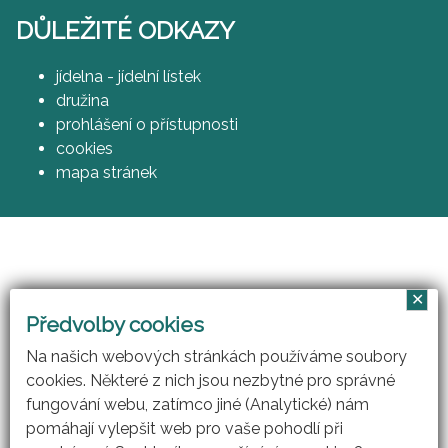
DŮLEŽITÉ ODKAZY
jídelna - jídelní lístek
družina
prohlášení o přístupnosti
cookies
mapa stránek
✕
Vzájemným učením - cool pedagog 21. století
Předvolby cookies
(CZ.1.07/1.3.00/51.0007)
Na našich webových stránkách používáme soubory
cookies. Některé z nich jsou nezbytné pro správné
fungování webu, zatímco jiné (Analytické) nám
pomáhají vylepšit web pro vaše pohodlí při