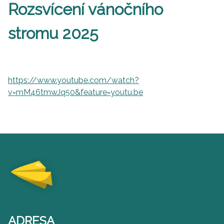
Rozsvícení vánočního
stromu 2025
https://www.youtube.com/watch?
v=mM46tmwJq50&feature=youtu.be
ADRESA