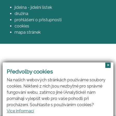
jídelna - jídelní lístek
družina
prohlášení o přístupnosti
cookies
mapa stránek
✕
Vzájemným učením - cool pedagog 21. století
Předvolby cookies
(CZ.1.07/1.3.00/51.0007)
Na našich webových stránkách používáme soubory
cookies. Některé z nich jsou nezbytné pro správné
fungování webu, zatímco jiné (Analytické) nám
pomáhají vylepšit web pro vaše pohodlí při
procházení. Souhlasíte s používáním cookies?
Více informací