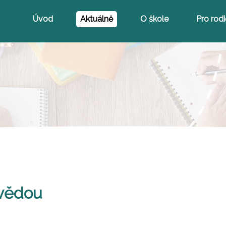
Úvod
Aktuálně
O škole
Pro rod
ovědou