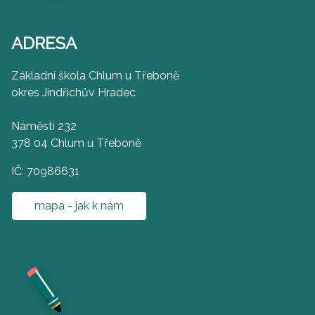
ADRESA
Základní škola Chlum u Třeboně
okres Jindřichův Hradec
Náměstí 232
378 04 Chlum u Třeboně
IČ: 70986631
mapa - jak k nám