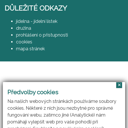
DŮLEŽITÉ ODKAZY
jídelna - jídelní lístek
družina
prohlášení o přístupnosti
cookies
mapa stránek
✕
Vzájemným učením - cool pedagog 21. století
Předvolby cookies
(CZ.1.07/1.3.00/51.0007)
Na našich webových stránkách používáme soubory
cookies. Některé z nich jsou nezbytné pro správné
fungování webu, zatímco jiné (Analytické) nám
pomáhají vylepšit web pro vaše pohodlí při