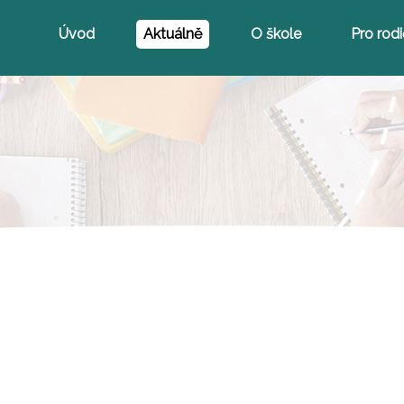
Úvod
Aktuálně
O škole
Pro rod