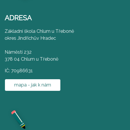
ADRESA
Základní škola Chlum u Třeboně
okres Jindřichův Hradec
Náměstí 232
378 04 Chlum u Třeboně
IČ: 70986631
mapa - jak k nám