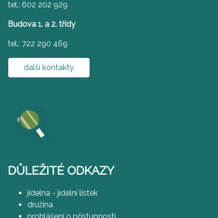
tel.: 602 202 929
Budova 1. a 2. třídy
tel.: 722 290 469
další kontakty
DŮLEŽITÉ ODKAZY
jídelna - jídelní lístek
družina
prohlášení o přístupnosti