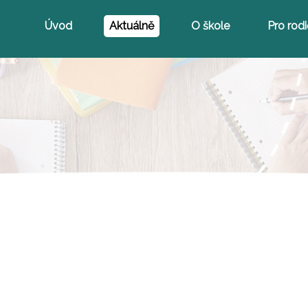
Úvod
Aktuálně
O škole
Pro rod