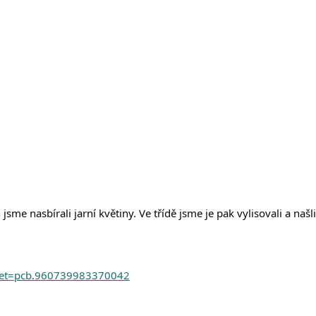
me nasbírali jarní květiny. Ve třídě jsme je pak vylisovali a našli 
set=pcb.960739983370042