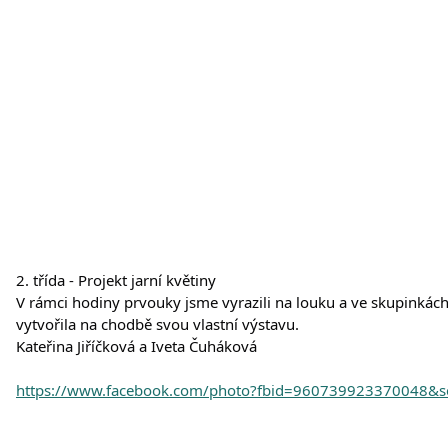
2. třída - Projekt jarní květiny
V rámci hodiny prvouky jsme vyrazili na louku a ve skupinkách js
vytvořila na chodbě svou vlastní výstavu.
Kateřina Jiříčková a Iveta Čuháková
https://www.facebook.com/photo?fbid=960739923370048&