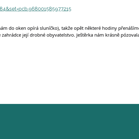
884&set=pcb.968001585977215
se nám do oken opírá sluníčko), takže opět některé hodiny přenáš
rádce její drobné obyvatelstvo. Ještěrka nám krásně pózovala a dět