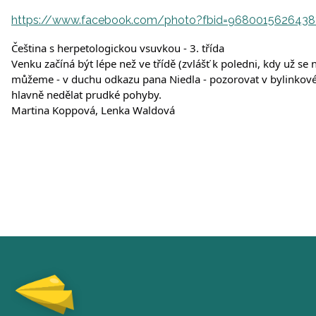
https://www.facebook.com/photo?fbid=968001562643
Čeština s herpetologickou vsuvkou - 3. třída
Venku začíná být lépe než ve třídě (zvlášť k poledni, kdy už 
můžeme - v duchu odkazu pana Niedla - pozorovat v bylinkové zah
hlavně nedělat prudké pohyby.
Martina Koppová, Lenka Waldová