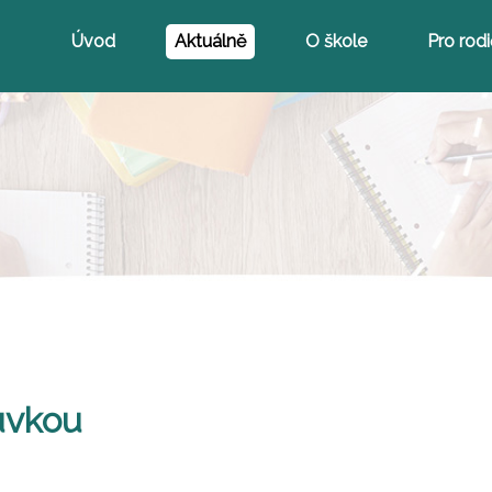
Úvod
Aktuálně
O škole
Pro rod
uvkou