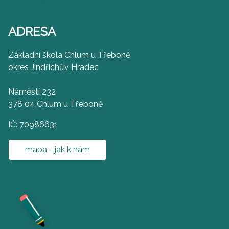
ADRESA
Základní škola Chlum u Třeboně
okres Jindřichův Hradec
Náměstí 232
378 04 Chlum u Třeboně
IČ: 70986631
mapa - jak k nám