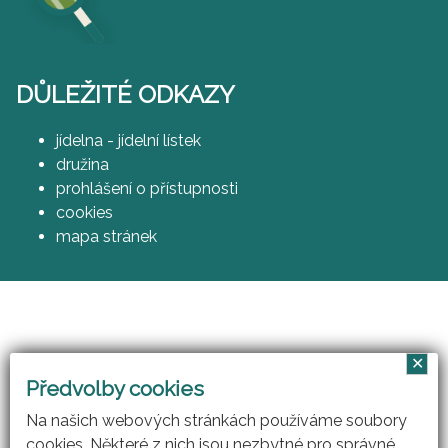
DŮLEŽITÉ ODKAZY
jídelna - jídelní lístek
družina
prohlášení o přístupnosti
cookies
mapa stránek
✕
Vzájemným učením - cool pedagog 21. století
Předvolby cookies
(CZ.1.07/1.3.00/51.0007)
Na našich webových stránkách používáme soubory
cookies. Některé z nich jsou nezbytné pro správné