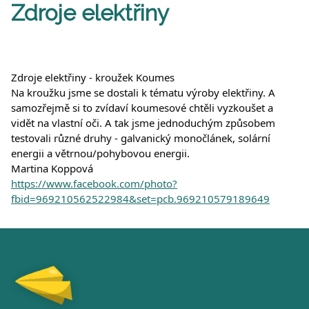
Zdroje elektřiny
Zdroje elektřiny - kroužek Koumes
Na kroužku jsme se dostali k tématu výroby elektřiny. A 
samozřejmě si to zvídaví koumesové chtěli vyzkoušet a 
vidět na vlastní oči. A tak jsme jednoduchým způsobem 
testovali různé druhy - galvanický monočlánek, solární 
energii a větrnou/pohybovou energii.
Martina Koppová
https://www.facebook.com/photo?
fbid=969210562522984&set=pcb.969210579189649