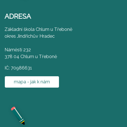
ADRESA
Základní škola Chlum u Třeboně
okres Jindřichův Hradec
Náměstí 232
378 04 Chlum u Třeboně
IČ: 70986631
mapa - jak k nám