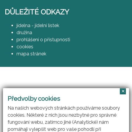
DŮLEŽITÉ ODKAZY
jídelna - jídelní lístek
družina
prohlášení o přístupnosti
cookies
mapa stránek
✕
Vzájemným učením - cool pedagog 21. století
Předvolby cookies
(CZ.1.07/1.3.00/51.0007)
Na našich webových stránkách používáme soubory
cookies. Některé z nich jsou nezbytné pro správné
fungování webu, zatímco jiné (Analytické) nám
pomáhají vylepšit web pro vaše pohodlí při