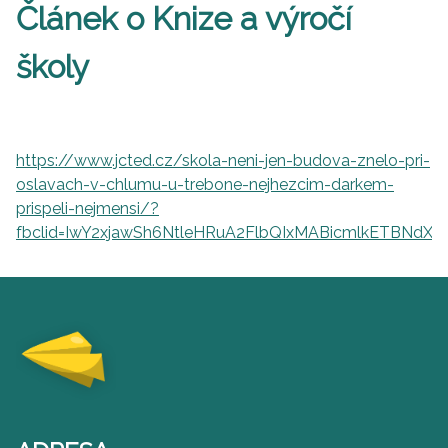
Článek o Knize a výročí
školy
https://www.jcted.cz/skola-neni-jen-budova-znelo-pri-
oslavach-v-chlumu-u-trebone-nejhezcim-darkem-
prispeli-nejmensi/?
fbclid=IwY2xjawSh6NtleHRuA2FlbQIxMABicmlkETB