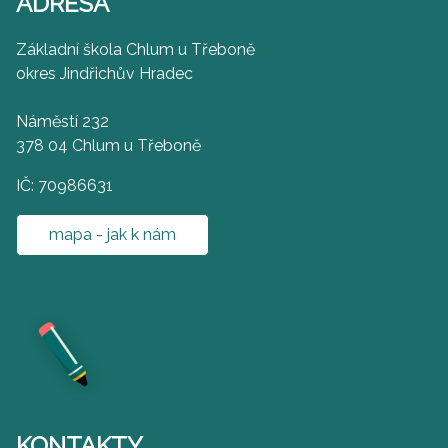
ADRESA
Základní škola Chlum u Třeboně
okres Jindřichův Hradec
Náměstí 232
378 04 Chlum u Třeboně
IČ: 70986631
mapa - jak k nám
KONTAKTY