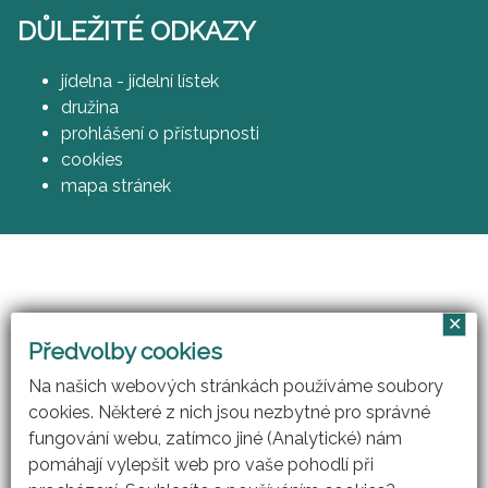
DŮLEŽITÉ ODKAZY
jídelna - jídelní lístek
družina
prohlášení o přístupnosti
cookies
mapa stránek
✕
Vzájemným učením - cool pedagog 21. století
Předvolby cookies
(CZ.1.07/1.3.00/51.0007)
Na našich webových stránkách používáme soubory
cookies. Některé z nich jsou nezbytné pro správné
fungování webu, zatímco jiné (Analytické) nám
pomáhají vylepšit web pro vaše pohodlí při