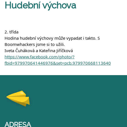
Hudební výchova
2. třída
Hodina hudební výchovy může vypadat i takto. S 
Boomwhackers jsme si to užili.
Iveta Čuháková a Kateřina Jiříčková
https://www.facebook.com/photo/?
fbid=979970641446976&set=pcb.979970668113640
ADRESA