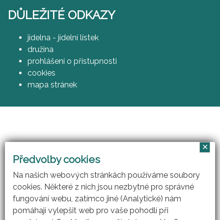
DŮLEŽITÉ ODKAZY
jídelna - jídelní lístek
družina
prohlášení o přístupnosti
cookies
mapa stránek
✕
Vzájemným učením - cool pedagog 21. století
Předvolby cookies
(CZ.1.07/1.3.00/51.0007)
Na našich webových stránkách používáme soubory
cookies. Některé z nich jsou nezbytné pro správné
fungování webu, zatímco jiné (Analytické) nám
pomáhají vylepšit web pro vaše pohodlí při