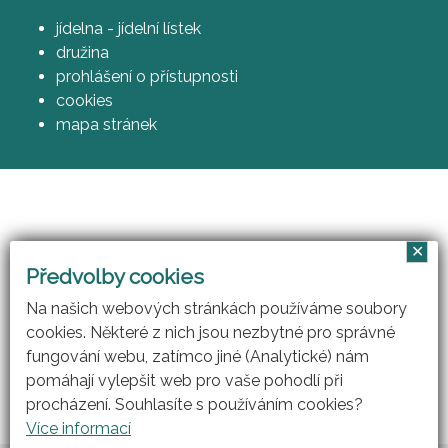
jídelna - jídelní lístek
družina
prohlášení o přístupnosti
cookies
mapa stránek
✕
Vzájemným učením - cool pedagog 21. století
Předvolby cookies
(CZ.1.07/1.3.00/51.0007)
Na našich webových stránkách používáme soubory
cookies. Některé z nich jsou nezbytné pro správné
fungování webu, zatímco jiné (Analytické) nám
pomáhají vylepšit web pro vaše pohodlí při
procházení. Souhlasíte s používáním cookies?
Více informací