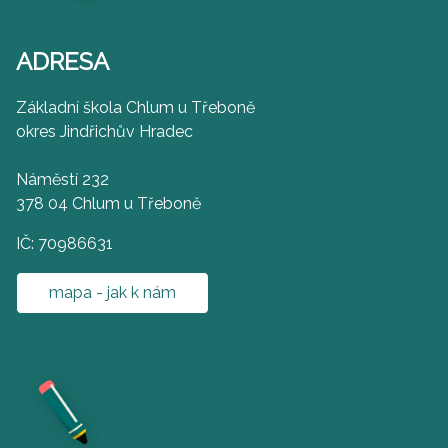
ADRESA
Základní škola Chlum u Třeboně
okres Jindřichův Hradec
Náměstí 232
378 04 Chlum u Třeboně
IČ: 70986631
mapa - jak k nám