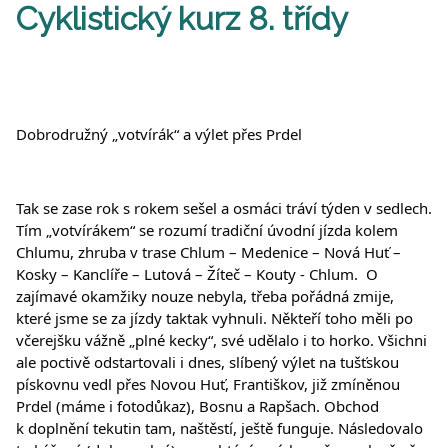
Cyklistický kurz 8. třídy
Dobrodružný „votvírák“ a výlet přes Prdel
Tak se zase rok s rokem sešel a osmáci tráví týden v sedlech. 
Tím „votvírákem“ se rozumí tradiční úvodní jízda kolem 
Chlumu, zhruba v trase Chlum – Medenice – Nová Huť – 
Kosky – Kanclíře – Lutová – Žíteč – Kouty - Chlum.  O 
zajímavé okamžiky nouze nebyla, třeba pořádná zmije, 
které jsme se za jízdy taktak vyhnuli. Někteří toho měli po 
včerejšku vážně „plné kecky“, své udělalo i to horko. Všichni 
ale poctivě odstartovali i dnes, slíbený výlet na tušťskou 
pískovnu vedl přes Novou Huť, Františkov, již zmíněnou 
Prdel (máme i fotodůkaz), Bosnu a Rapšach. Obchod 
k doplnění tekutin tam, naštěstí, ještě funguje. Následovalo 