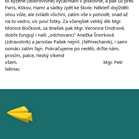
to kýžené (dobrovolné) vycachtání v pískovně, a pak už přes 
Paris, Klikov, Hamr a sádky zpět ke škole. Někteří dojížděli 
silou vůle, ale zvládli všichni, zatím vše v pohodě, snad až 
na to vedro, víc poví fotky. Za včerejšek veliký dík Mgr. 
Monice Bočkové, za dnešek pak Mgr. Veronice Ondrové, 
dobře fungují i naši „odchovanci“ Anežka Šnorková 
(zdravotník) a Jaroslav Pašek nejml. (šéfmechanik), i sami 
osmáci zatím fajn. Pokračujeme po neděli, držte nám, 
prosím, palce, hezký víkend 
všem.                                                                     Mgr. Petr 
Němec