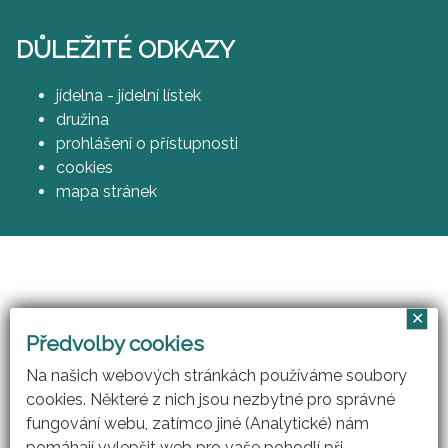
DŮLEŽITÉ ODKAZY
jídelna - jídelní lístek
družina
prohlášení o přístupnosti
cookies
mapa stránek
✕
Vzájemným učením - cool pedagog 21. století
Předvolby cookies
(CZ.1.07/1.3.00/51.0007)
Na našich webových stránkách používáme soubory
cookies. Některé z nich jsou nezbytné pro správné
fungování webu, zatímco jiné (Analytické) nám
pomáhají vylepšit web pro vaše pohodlí při