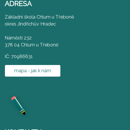
ADRESA
Základní škola Chlum u Třeboně
okres Jindřichův Hradec
Náměstí 232
378 04 Chlum u Třeboně
IČ: 70986631
mapa - jak k nám