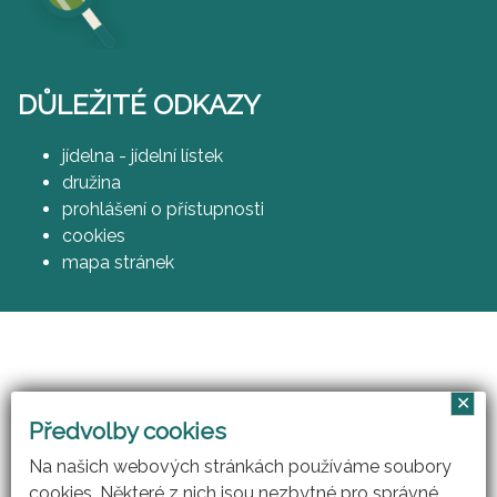
DŮLEŽITÉ ODKAZY
jídelna - jídelní lístek
družina
prohlášení o přístupnosti
cookies
mapa stránek
✕
Vzájemným učením - cool pedagog 21. století
Předvolby cookies
(CZ.1.07/1.3.00/51.0007)
Na našich webových stránkách používáme soubory
cookies. Některé z nich jsou nezbytné pro správné