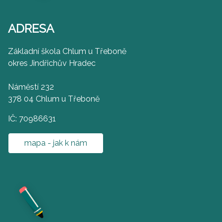
ADRESA
Základní škola Chlum u Třeboně
okres Jindřichův Hradec
Náměstí 232
378 04 Chlum u Třeboně
IČ: 70986631
mapa - jak k nám