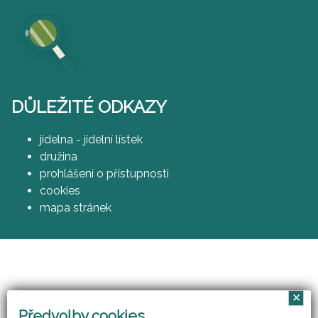
DŮLEŽITÉ ODKAZY
jídelna - jídelní lístek
družina
prohlášení o přístupnosti
cookies
mapa stránek
✕
Vzájemným učením - cool pedagog 21. století
Předvolby cookies
(CZ.1.07/1.3.00/51.0007)