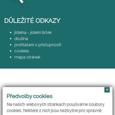
DŮLEŽITÉ ODKAZY
jídelna - jídelní lístek
družina
prohlášení o přístupnosti
cookies
mapa stránek
✕
Vzájemným učením - cool pedagog 21. století
Předvolby cookies
(CZ.1.07/1.3.00/51.0007)
Na našich webových stránkách používáme soubory
cookies. Některé z nich jsou nezbytné pro správné