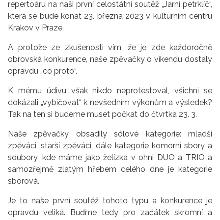
repertoáru na naši první celostátní soutěž „Jarní petrklíč“,
která se bude konat 23. března 2023 v kulturním centru
Krakov v Praze.
A protože ze zkušenosti vím, že je zde každoročně
obrovská konkurence, naše zpěvačky o víkendu dostaly
opravdu „co proto“.
K mému údivu však nikdo neprotestoval, všichni se
dokázali „vybičovat“ k nevšedním výkonům a výsledek?
Tak na ten si budeme muset počkat do čtvrtka 23. 3.
Naše zpěvačky obsadily sólové kategorie: mladší
zpěváci, starší zpěváci, dále kategorie komorní sbory a
soubory, kde máme jako želízka v ohni DUO a TRIO a
samozřejmě zlatým hřebem celého dne je kategorie
sborová.
Je to naše první soutěž tohoto typu a konkurence je
opravdu veliká. Buďme tedy pro začátek skromní a