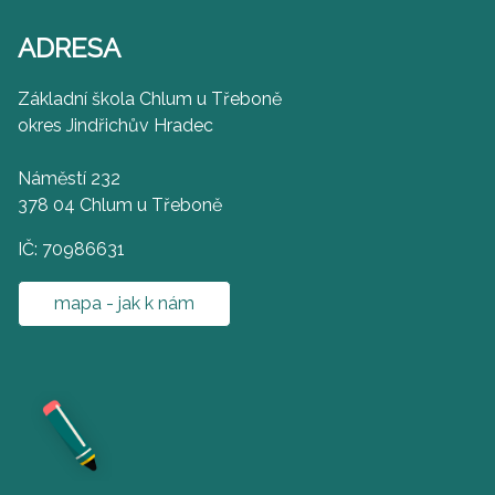
ADRESA
Základní škola Chlum u Třeboně
okres Jindřichův Hradec
Náměstí 232
378 04 Chlum u Třeboně
IČ: 70986631
mapa - jak k nám