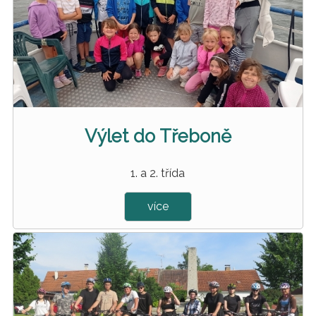
Výlet do Třeboně
1. a 2. třída
více