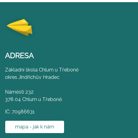
ADRESA
Základní škola Chlum u Třeboně
okres Jindřichův Hradec
Náměstí 232
378 04 Chlum u Třeboně
IČ: 70986631
mapa - jak k nám