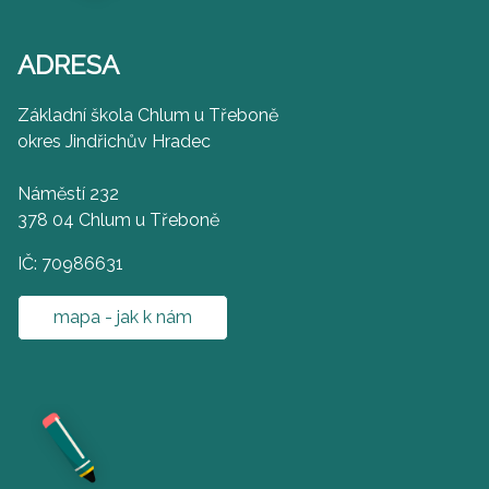
ADRESA
Základní škola Chlum u Třeboně
okres Jindřichův Hradec
Náměstí 232
378 04 Chlum u Třeboně
IČ: 70986631
mapa - jak k nám