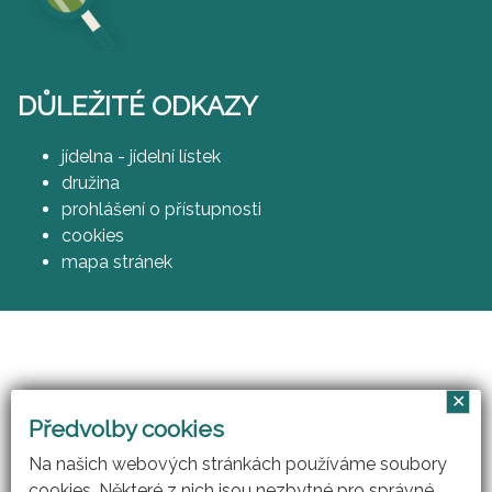
DŮLEŽITÉ ODKAZY
jídelna - jídelní lístek
družina
prohlášení o přístupnosti
cookies
mapa stránek
✕
Vzájemným učením - cool pedagog 21. století
Předvolby cookies
(CZ.1.07/1.3.00/51.0007)
Na našich webových stránkách používáme soubory
cookies. Některé z nich jsou nezbytné pro správné