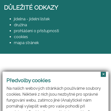
DŮLEŽITÉ ODKAZY
jídelna - jídelní lístek
družina
prohlášení o přístupnosti
cookies
mapa stránek
✕
Vzájemným učením - cool pedagog 21. století
Předvolby cookies
(CZ.1.07/1.3.00/51.0007)
Na našich webových stránkách používáme soubory
cookies. Některé z nich jsou nezbytné pro správné
fungování webu, zatímco jiné (Analytické) nám
pomáhají vylepšit web pro vaše pohodlí při