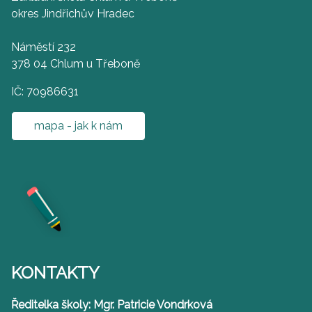
okres Jindřichův Hradec
Náměstí 232
378 04 Chlum u Třeboně
IČ: 70986631
mapa - jak k nám
KONTAKTY
Ředitelka školy: Mgr. Patricie Vondrková