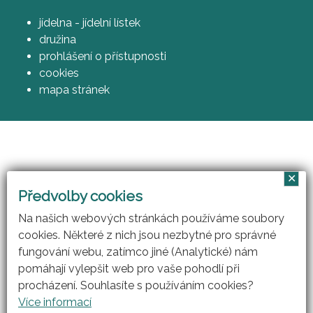
jídelna - jídelní lístek
družina
prohlášení o přístupnosti
cookies
mapa stránek
✕
Vzájemným učením - cool pedagog 21. století
Předvolby cookies
(CZ.1.07/1.3.00/51.0007)
Na našich webových stránkách používáme soubory
cookies. Některé z nich jsou nezbytné pro správné
fungování webu, zatímco jiné (Analytické) nám
pomáhají vylepšit web pro vaše pohodlí při
procházení. Souhlasíte s používáním cookies?
Více informací