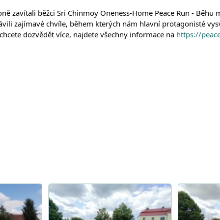
avítali běžci Sri Chinmoy Oneness-Home Peace Run - Běhu míru. P
ili zajímavé chvíle, během kterých nám hlavní protagonisté vysvět
i chcete dozvědět více, najdete všechny informace na
https://peac