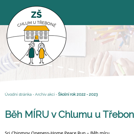
Úvodní stránka
-
Archiv akcí
-
Školní rok 2022 - 2023
Běh MÍRU v Chlumu u Třebo
Sri Chinmoy Oneness-Home Peace Run – Běh míru