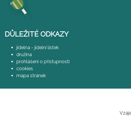
DŮLEŽITÉ ODKAZY
jídelna - jídelní lístek
družina
prohlášení o přístupnosti
cookies
mapa stránek
Vzáje