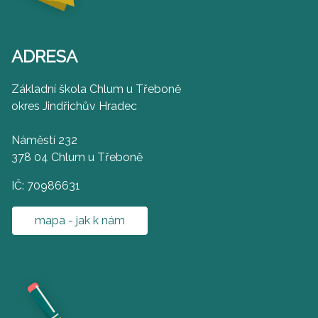
ADRESA
Základní škola Chlum u Třeboně
okres Jindřichův Hradec
Náměstí 232
378 04 Chlum u Třeboně
IČ: 70986631
mapa - jak k nám