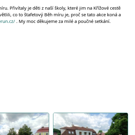
řivítaly je děti z naší školy, které jim na Křížové cestě
lili, co to štafetový Běh míru je, proč se tato akce koná a
erun.cz/
. My moc děkujeme za milé a poučné setkání.