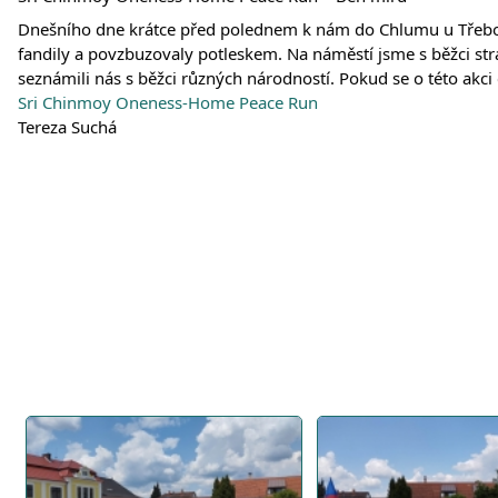
Dnešního dne krátce před polednem k nám do Chlumu u Třeboně z
fandily a povzbuzovaly potleskem. Na náměstí jsme s běžci stráv
seznámili nás s běžci různých národností. Pokud se o této akc
Sri Chinmoy Oneness-Home Peace Run
Tereza Suchá