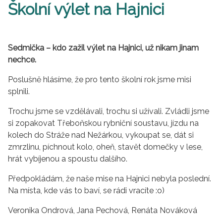
Školní výlet na Hajnici
Sedmička – kdo zažil výlet na Hajnici, už nikam jinam
nechce.
Poslušně hlásíme, že pro tento školní rok jsme misi
splnili.
Trochu jsme se vzdělávali, trochu si užívali. Zvládli jsme
si zopakovat Třeboňskou rybniční soustavu, jízdu na
kolech do Stráže nad Nežárkou, vykoupat se, dát si
zmrzlinu, píchnout kolo, oheň, stavět domečky v lese,
hrát vybíjenou a spoustu dalšího.
Předpokládám, že naše mise na Hajnici nebyla poslední.
Na místa, kde vás to baví, se rádi vracíte :o)
Veronika Ondrová, Jana Pechová, Renáta Nováková