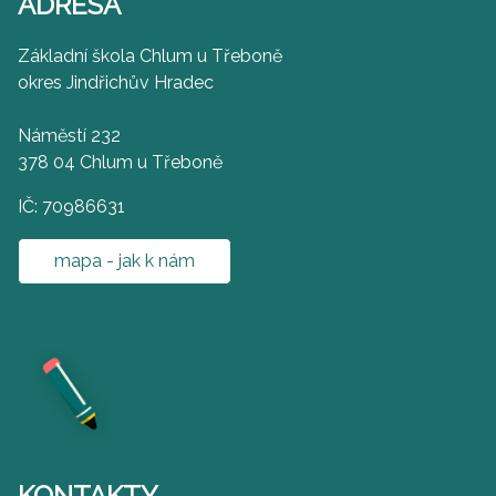
ADRESA
Základní škola Chlum u Třeboně
okres Jindřichův Hradec
Náměstí 232
378 04 Chlum u Třeboně
IČ: 70986631
mapa - jak k nám
KONTAKTY