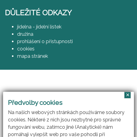
DŮLEŽITÉ ODKAZY
jídelna - jídelní lístek
družina
prohlášení o přístupnosti
cookies
mapa stránek
✕
Vzájemným učením - cool pedagog 21. století
Předvolby cookies
(CZ.1.07/1.3.00/51.0007)
Na našich webových stránkách používáme soubory
cookies. Některé z nich jsou nezbytné pro správné
fungování webu, zatímco jiné (Analytické) nám
pomáhají vylepšit web pro vaše pohodlí při