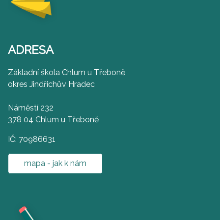
ADRESA
Základní škola Chlum u Třeboně
okres Jindřichův Hradec
Náměstí 232
378 04 Chlum u Třeboně
IČ: 70986631
mapa - jak k nám