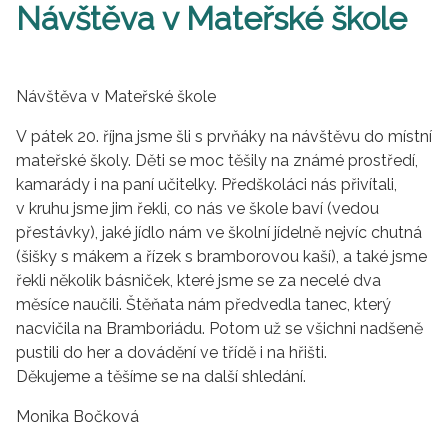
Návštěva v Mateřské škole
Návštěva v Mateřské škole
V pátek 20. října jsme šli s prvňáky na návštěvu do místní
mateřské školy. Děti se moc těšily na známé prostředí,
kamarády i na paní učitelky. Předškoláci nás přivítali,
v kruhu jsme jim řekli, co nás ve škole baví (vedou
přestávky), jaké jídlo nám ve školní jídelně nejvíc chutná
(šišky s mákem a řízek s bramborovou kaší), a také jsme
řekli několik básniček, které jsme se za necelé dva
měsíce naučili. Štěňata nám předvedla tanec, který
nacvičila na Bramboriádu. Potom už se všichni nadšeně
pustili do her a dovádění ve třídě i na hřišti.
Děkujeme a těšíme se na další shledání.
Monika Bočková