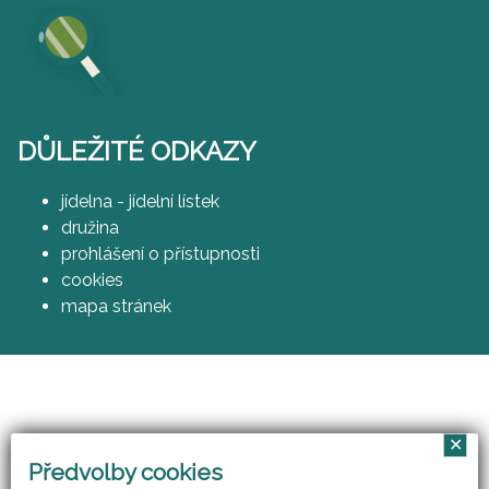
DŮLEŽITÉ ODKAZY
jídelna - jídelní lístek
družina
prohlášení o přístupnosti
cookies
mapa stránek
✕
Vzájemným učením - cool pedagog 21. století
Předvolby cookies
(CZ.1.07/1.3.00/51.0007)