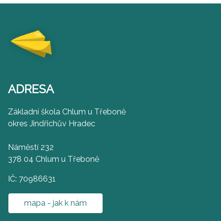
ADRESA
Základní škola Chlum u Třeboně
okres Jindřichův Hradec
Náměstí 232
378 04 Chlum u Třeboně
IČ: 70986631
mapa - jak k nám