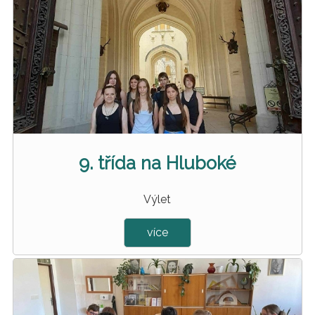
9. třída na Hluboké
Výlet
více