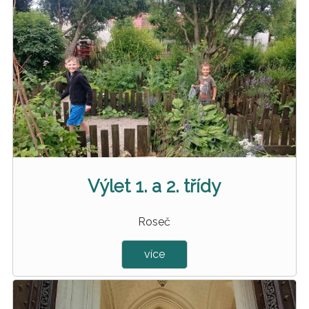
Výlet 1. a 2. třídy
Roseč
více