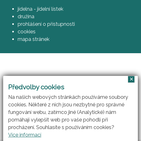
jídelna - jídelní lístek
družina
prohlášení o přístupnosti
cookies
mapa stránek
✕
Vzájemným učením - cool pedagog 21. století
Předvolby cookies
(CZ.1.07/1.3.00/51.0007)
Na našich webových stránkách používáme soubory
cookies. Některé z nich jsou nezbytné pro správné
fungování webu, zatímco jiné (Analytické) nám
pomáhají vylepšit web pro vaše pohodlí při
procházení. Souhlasíte s používáním cookies?
Více informací