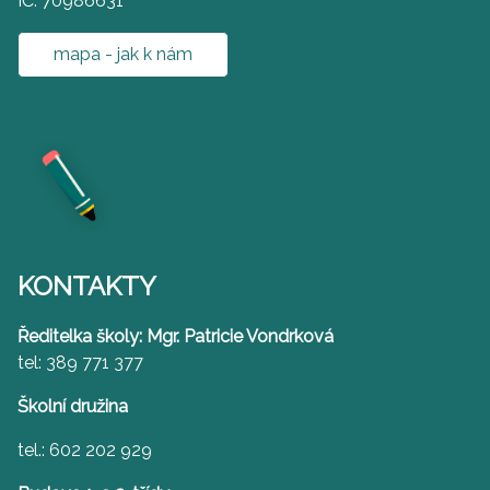
IČ: 70986631
mapa - jak k nám
KONTAKTY
Ředitelka školy: Mgr. Patricie Vondrková
tel: 389 771 377
Školní družina
tel.: 602 202 929