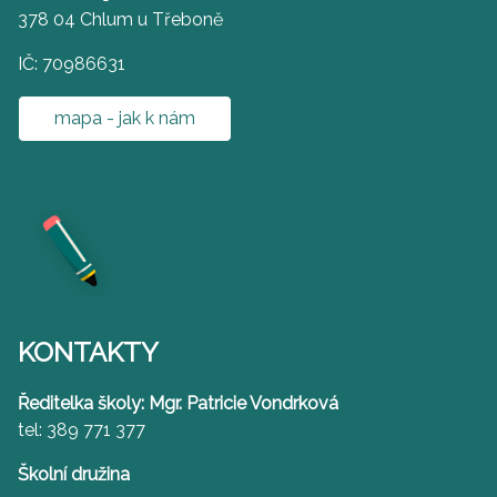
378 04 Chlum u Třeboně
IČ: 70986631
mapa - jak k nám
KONTAKTY
Ředitelka školy: Mgr. Patricie Vondrková
tel: 389 771 377
Školní družina