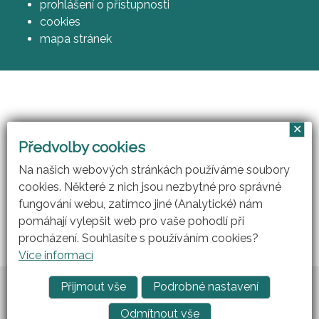
prohlášení o přístupnosti
cookies
mapa stránek
✕
Vzájemným učením - cool pedagog 21. století
Předvolby cookies
(CZ.1.07/1.3.00/51.0007)
Na našich webových stránkách používáme soubory
cookies. Některé z nich jsou nezbytné pro správné
fungování webu, zatímco jiné (Analytické) nám
pomáhají vylepšit web pro vaše pohodlí při
procházení. Souhlasíte s používáním cookies?
Více informací
Vytvořil
ARGON systems
Přijmout vše
Podrobné nastavení
Tvorba webových stránek
RAZ DVA WEB
Odmítnout vše