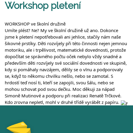
Workshop pletení
WORKSHOP ve školní družině
Umíte plést? Ne? My ve školní družině už ano. Dokonce
jsme k pletení nepotřebovali ani jehlice, stačily nám naše
šikovné prstíky. Děti rozvíjely při této činnosti nejen jemnou
motoriku, ale i trpělivost, matematické dovednosti, protože
dopočítat se správného počtu oček nebylo vždy snadné a
především děti rozvíjely své sociální dovednosti ve skupině,
kdy si pomáhaly navzájem, dělily se o vlnu a podporovaly
se, když to někomu chvilku nešlo, nebo se
zamotal. S
hrdostí teď nosí ti, kteří se zapojili, svou šálu, nebo se
mohou schovat pod svou dečku. Moc děkuji za nápad
Simoně Mutinové a podporu při realizaci Renatě Trčkové.
Kdo zrovna nepletl, mohl v druhé třídě vyrábět z papíru.
Fot