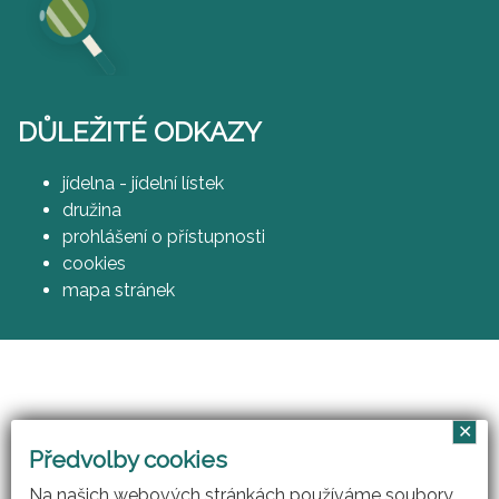
DŮLEŽITÉ ODKAZY
jídelna - jídelní lístek
družina
prohlášení o přístupnosti
cookies
mapa stránek
✕
Vzájemným učením - cool pedagog 21. století
Předvolby cookies
(CZ.1.07/1.3.00/51.0007)
Na našich webových stránkách používáme soubory