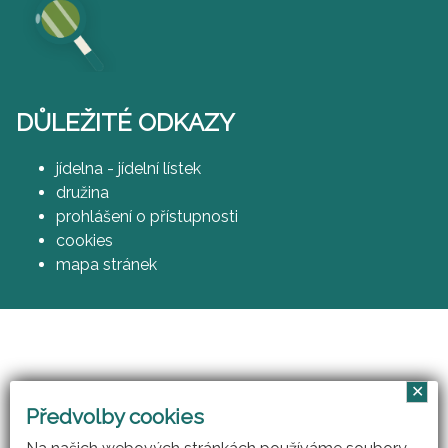
DŮLEŽITÉ ODKAZY
jídelna - jídelní lístek
družina
prohlášení o přístupnosti
cookies
mapa stránek
✕
Vzájemným učením - cool pedagog 21. století
Předvolby cookies
(CZ.1.07/1.3.00/51.0007)