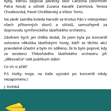
Ryby, kterou zazpíval pěvecký sbor Canzona (sbormistr
Patra Nová) a sólisté Zuzana Kavalík Zaimlová, Tereza
Chvalkovská, Pavel Chrášťanský a Viktor Toms.
Na závěr zazněla koleda Narodil se Kristus Pán v interpretaci
všech přítomných sborů a sólistů, samozřejmě za
doprovodu symfonického lázeňského orchestru.
Závěrem bych jen chtěla dodat, že jsem byla po koncertě
oslovena několika lázeňskými hosty, kteří se těchto akcí
pravidelně účastní a bylo mi sděleno, že to bylo poprvé, kdy
za existenci Třeboňského lázeňského orchestru při
„děkovačce“ celé publikum stálo!
Co víc si přát?
P.S Holky moje, na Vaše vyznání po koncertě nikdy
nezapomenu.!
J. Kvitská