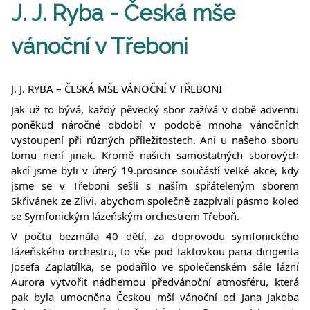
J. J. Ryba - Česká mše
vánoční v Třeboni
J. J. RYBA – ČESKÁ MŠE VÁNOČNÍ V TŘEBONI
Jak už to bývá, každý pěvecký sbor zažívá v době adventu
poněkud náročné období v podobě mnoha vánočních
vystoupení při různých příležitostech. Ani u našeho sboru
tomu není jinak. Kromě našich samostatných sborových
akcí jsme byli v úterý 19.prosince součástí velké akce, kdy
jsme se v Třeboni sešli s naším spřáteleným sborem
Skřivánek ze Zlivi, abychom společně zazpívali pásmo koled
se Symfonickým lázeňským orchestrem Třeboň.
V počtu
bezmála 40 dětí, za doprovodu symfonického
lázeňského orchestru, to vše pod taktovkou pana dirigenta
Josefa Zaplatílka, se podařilo ve společenském sále lázní
Aurora vytvořit nádhernou předvánoční atmosféru, která
pak byla umocněna Českou mší vánoční od Jana Jakoba