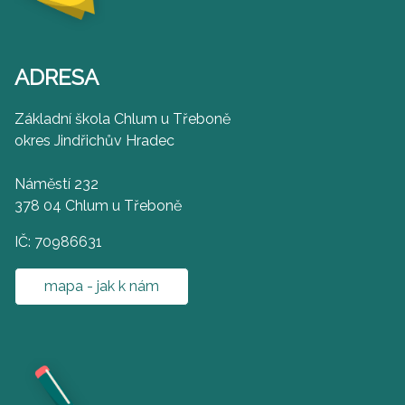
ADRESA
Základní škola Chlum u Třeboně
okres Jindřichův Hradec
Náměstí 232
378 04 Chlum u Třeboně
IČ: 70986631
mapa - jak k nám