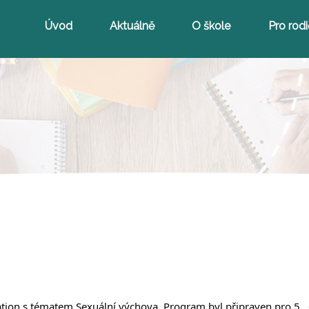
Úvod
Aktuálně
O škole
Pro rod
ion s tématem Sexuální výchova. Program byl připraven pro 5., 6.,