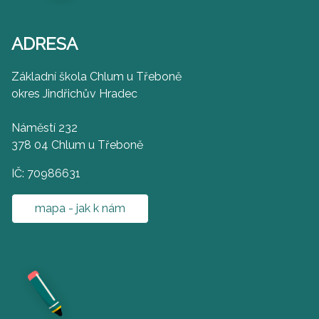
ADRESA
Základní škola Chlum u Třeboně
okres Jindřichův Hradec
Náměstí 232
378 04 Chlum u Třeboně
IČ: 70986631
mapa - jak k nám