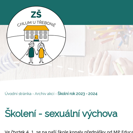
Úvodní stránka
-
Archiv akcí
-
Školní rok 2023 - 2024
Školení - sexuální výchova
Ve čtvrtek 4. 1. se na naší škole konaly přednášky od MP Educat