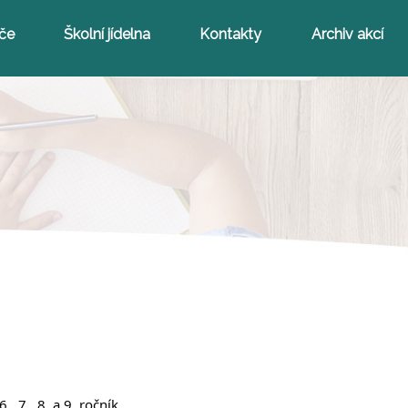
iče
Školní jídelna
Kontakty
Archiv akcí
 7., 8. a 9. ročník.