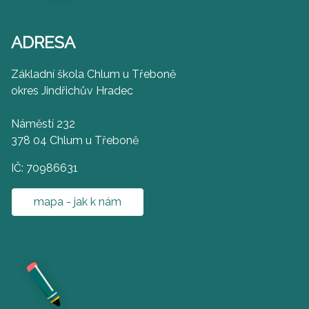
ADRESA
Základní škola Chlum u Třeboně
okres Jindřichův Hradec
Náměstí 232
378 04 Chlum u Třeboně
IČ: 70986631
mapa - jak k nám