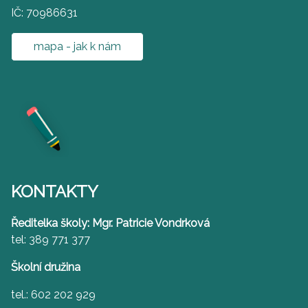
IČ: 70986631
mapa - jak k nám
KONTAKTY
Ředitelka školy: Mgr. Patricie Vondrková
tel: 389 771 377
Školní družina
tel.: 602 202 929