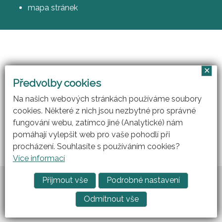
mapa stránek
✕
Vzájemným učením - cool pedagog 21. století
Předvolby cookies
(CZ.1.07/1.3.00/51.0007)
Na našich webových stránkách používáme soubory
cookies. Některé z nich jsou nezbytné pro správné
fungování webu, zatímco jiné (Analytické) nám
pomáhají vylepšit web pro vaše pohodlí při
procházení. Souhlasíte s používáním cookies?
Více informací
Vytvořil
ARGON systems
Přijmout vše
Podrobné nastavení
Tvorba webových stránek
RAZ DVA WEB
Odmítnout vše
Prohlášení o přístupnosti
|
Cookies