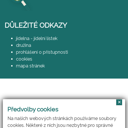
DŮLEŽITÉ ODKAZY
jídelna - jídelní lístek
družina
prohlášení o přístupnosti
cookies
mapa stránek
✕
Vzájemným učením - cool pedagog 21. století
Předvolby cookies
(CZ.1.07/1.3.00/51.0007)
Na našich webových stránkách používáme soubory
cookies. Některé z nich jsou nezbytné pro správné