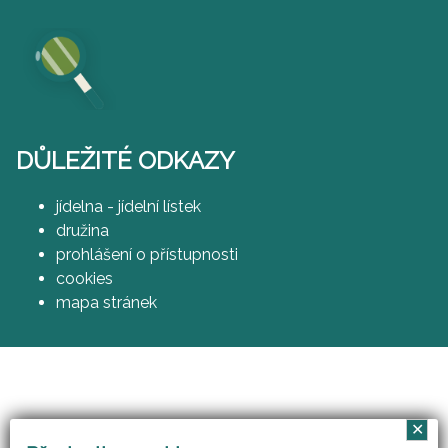
DŮLEŽITÉ ODKAZY
jídelna - jídelní lístek
družina
prohlášení o přístupnosti
cookies
mapa stránek
✕
Vzájemným učením - cool pedagog 21. století