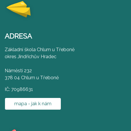
ADRESA
Základní škola Chlum u Třeboně
okres Jindřichův Hradec
Náměstí 232
378 04 Chlum u Třeboně
IČ: 70986631
mapa - jak k nám