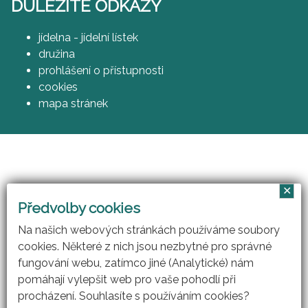
DŮLEŽITÉ ODKAZY
jídelna - jídelní lístek
družina
prohlášení o přístupnosti
cookies
mapa stránek
✕
Vzájemným učením - cool pedagog 21. století
Předvolby cookies
(CZ.1.07/1.3.00/51.0007)
Na našich webových stránkách používáme soubory
cookies. Některé z nich jsou nezbytné pro správné
fungování webu, zatímco jiné (Analytické) nám
pomáhají vylepšit web pro vaše pohodlí při
procházení. Souhlasíte s používáním cookies?