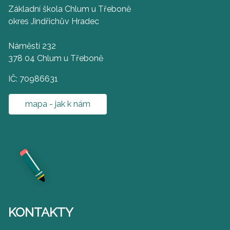
Základní škola Chlum u Třeboně
okres Jindřichův Hradec
Náměstí 232
378 04 Chlum u Třeboně
IČ: 70986631
mapa - jak k nám
KONTAKTY