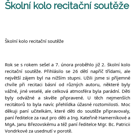
Školní kolo recitační soutěže
Školní kolo recitační soutěže
Rok se s rokem sešel a 7. února proběhlo již 2. školní kolo
recitační soutěže. Přihlásilo se 26 dětí napříč třídami, ale
největší zájem byl na nižším stupni. Užili jsme si příjemné
chvíle při recitaci básní od různých autoru, některé byly
vážné, jiné veselé, ale celková atmosféra byla parádní. Děti
byly odvážné a skvěle připravené. U těch nejmenších
recitátorů to byla navíc přehlídka úžasné roztomilosti. Moc
děkuji paní učitelkám, které děti do
soutěže připravovaly,
paní ředitelce za raut pro děti a Ing. Kateřině Hamerníkové a
MgA. Janu Březovskému a též paní ředitelce Mgr. Bc. Patricii
Vondrkové za usednutí v porotě.