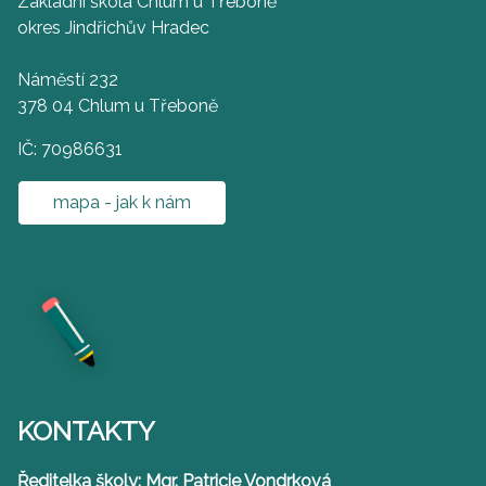
Základní škola Chlum u Třeboně
okres Jindřichův Hradec
Náměstí 232
378 04 Chlum u Třeboně
IČ: 70986631
mapa - jak k nám
KONTAKTY
Ředitelka školy: Mgr. Patricie Vondrková