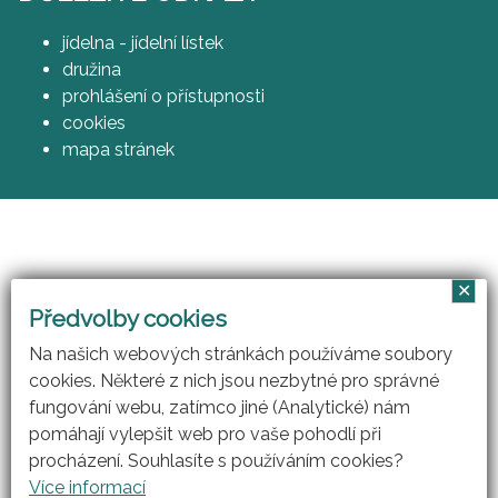
jídelna - jídelní lístek
družina
prohlášení o přístupnosti
cookies
mapa stránek
✕
Vzájemným učením - cool pedagog 21. století
Předvolby cookies
(CZ.1.07/1.3.00/51.0007)
Na našich webových stránkách používáme soubory
cookies. Některé z nich jsou nezbytné pro správné
fungování webu, zatímco jiné (Analytické) nám
pomáhají vylepšit web pro vaše pohodlí při
procházení. Souhlasíte s používáním cookies?
Více informací