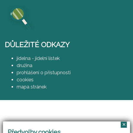
DŮLEŽITÉ ODKAZY
jídelna - jídelní lístek
družina
prohlášení o přístupnosti
cookies
mapa stránek
✕
Vzájemným učením - cool pedagog 21. století
Předvolby cookies
(CZ.1.07/1.3.00/51.0007)